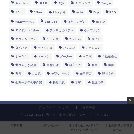
Acid Jazz
BECK
DQN
Dr.スランプ
Google
J-Pop
J-Soul
LAメタル
m-flo
Pop
RPG
WEBサービス
YouTube
はだしのゲン
はてな
アイドルマスター
アメリカのドラマ
ウルフルズ
エウレカセブン
ゲーム機
コンピ名
サイト
ダイハツ
ティッシュ
パソコン
ファミコン
ホークス
マートン
メーカー
不二家
不動産会社
世界ふしぎ発見
中村紀洋
初音ミク
名言
声優
家具
山口県
物語シリーズ
赤星憲広
野村克也
金田一少年の事件簿
長野久義
音響
龍虎の拳
×
プライバシーポリシー
免責事項
2012–2026 元ネタ・由来を解説するサイト 「タネタン」
広告募集
お問い合わせ
タネタンについて / プ
元ネタの間違い指摘フ
ライバシーポリシー
ォーム