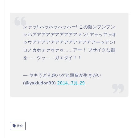
ンァッ! ハッハッハッハー! この顔ンフンフン
ッハアアアアアアアアアアァン! アゥッアゥオ
ゥウアアアアアアアアアアアアアアーゥアン!
コノカホォァゥァゥ……アー！ ブサイクな顔
を……ウッ……ガエダイ！！
— ヤキうどん@ハゲと頭皮が生きがい
(@yakiudon99)
2014, 7月 29
社会