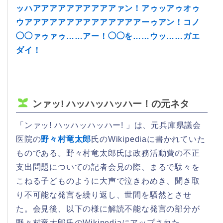
ッハアアアアアアアアアアァン！アゥッアゥオゥ
ウアアアアアアアアアアアアアアーゥアン！コノ
◯◯ァゥァゥ……アー！◯◯を……ウッ……ガエ
ダイ！
ンァッ! ハッハッハッハー！の元ネタ
「ンァッ! ハッハッハッハー! 」は、元兵庫県議会
医院の
野々村竜太郎
氏のWikipediaに書かれていた
ものである。野々村竜太郎氏は政務活動費の不正
支出問題についての記者会見の際、まるで駄々を
こねる子どものように大声で泣きわめき、聞き取
り不可能な発言を繰り返し、世間を騒然とさせ
た。会見後、以下の様に解読不能な発言の部分が
野々村竜太郎氏のWikipediaにアップされた。