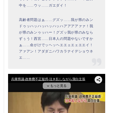
中を……ウッ……ガエダイ！
高齢者問題はぁ……グズッ……我が県のみン
ドゥッハッハッハッハッハアアアアァァ！我
が県のみンゥッハー！グズッ我が県のみなら
ずぅう！西宮……日本人の問題やないですか
ぁ……命がけでッヘッヘエエェエェエエイ！
アァアン！アダダニハワカラナイデショウネ
エ……