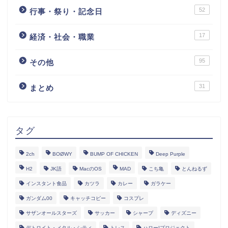
52
行事・祭り・記念日
17
経済・社会・職業
95
その他
31
まとめ
タグ
2ch
BOØWY
BUMP OF CHICKEN
Deep Purple
H2
JK語
MacのOS
MAD
こち亀
とんねるず
インスタント食品
カツラ
カレー
ガラケー
ガンダム00
キャッチコピー
コスプレ
サザンオールスターズ
サッカー
シャープ
ディズニー
デトロイト・メタル・シティ
トレス
ハロー!プロジェクト