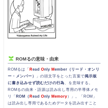
ROMるの意味・由来
ROMるは「
R
ead
O
nly
M
ember（リード・オンリ
ー・メンバー）
」の頭文字をとった言葉で
掲示板
に書き込みせず読むだけの行為
、を意味する。
ROMるの由来・語源は読み出し専用の半導体メモ
リ「
ROM（
R
ead
O
nly
Memory
）」。「ROM」
は読み出し専用であるためデータを読み出すこと