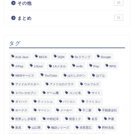
その他
95
まとめ
31
タグ
Acid Jazz
BECK
DQN
Dr.スランプ
Google
J-Pop
J-Soul
LAメタル
m-flo
Pop
RPG
WEBサービス
YouTube
はだしのゲン
はてな
アイドルマスター
アメリカのドラマ
ウルフルズ
エウレカセブン
ゲーム機
コンピ名
サイト
ダイハツ
ティッシュ
パソコン
ファミコン
ホークス
マートン
メーカー
不二家
不動産会社
世界ふしぎ発見
中村紀洋
初音ミク
名言
声優
家具
山口県
物語シリーズ
赤星憲広
野村克也