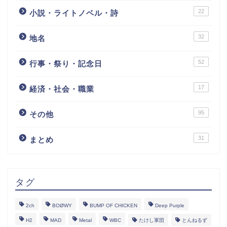
22
小説・ライトノベル・詩
32
地名
52
行事・祭り・記念日
17
経済・社会・職業
95
その他
31
まとめ
タグ
2ch
BOØWY
BUMP OF CHICKEN
Deep Purple
H2
MAD
Metal
WBC
たけし軍団
とんねるず