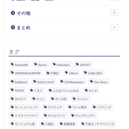
その他
95
まとめ
31
タグ
Aerosmith
Dance
Fate/Zero
GACKT
HUNTERXHUNTER
IT用語
J-Rock
LUNA SEA
SoftBank
SOUL’d OUT
T.M.Revolution
The Verve
TOKIO
くるり
ふたば☆ちゃんねる
カシオ
カルビー
キリン
ギャル語
コンビニ
サンミュージック
スクウェア
テレビ東京
ハプニング
ミスタードーナツ
モビルスーツ
ヤングサンデー
ヴィジュアル系
三国志
前園真聖
千葉ロッテマリーンズ