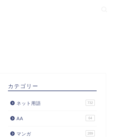
カテゴリー
ネット用語
732
AA
64
マンガ
289