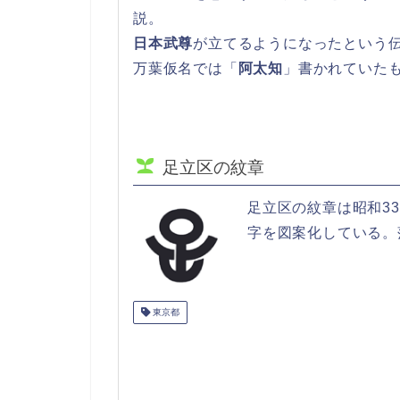
説。
日本武尊
が立てるようになったという
万葉仮名では「
阿太知
」書かれていた
足立区の紋章
足立区の紋章は昭和3
字を図案化している。
東京都