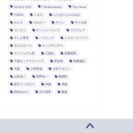
SOUL’d OUT
T.M.Revolution
The Verve
TOKIO
くるり
ふたば☆ちゃんねる
カシオ
カルビー
キリン
ギャル語
コンビニ
サンミュージック
スクウェア
テレビ東京
ハプニング
ミスタードーナツ
モビルスーツ
ヤングサンデー
ヴィジュアル系
三国志
前園真聖
千葉ロッテマリーンズ
原辰徳
商業施設
大阪
小室哲哉
少年マガジン
山本浩二
星野仙一
格闘技
楽天イーグルス
特撮
理論
田村ゆかり
空の境界
職業