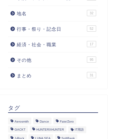
地名
32
行事・祭り・記念日
52
経済・社会・職業
17
その他
95
まとめ
31
タグ
Aerosmith
Dance
Fate/Zero
GACKT
HUNTERXHUNTER
IT用語
J-Rock
LUNA SEA
SoftBank