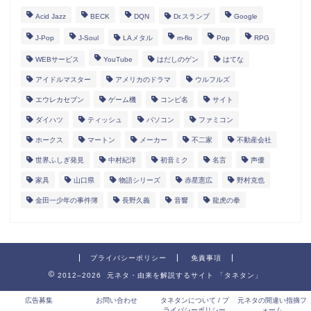
Acid Jazz
BECK
DQN
Dr.スランプ
Google
J-Pop
J-Soul
LAメタル
m-flo
Pop
RPG
WEBサービス
YouTube
はだしのゲン
はてな
アイドルマスター
アメリカのドラマ
ウルフルズ
エウレカセブン
ゲーム機
コンピ名
サイト
ダイハツ
ティッシュ
パソコン
ファミコン
ホークス
マートン
メーカー
不二家
不動産会社
世界ふしぎ発見
中村紀洋
初音ミク
名言
声優
家具
山口県
物語シリーズ
赤星憲広
野村克也
金田一少年の事件簿
長野久義
音響
龍虎の拳
プライバシーポリシー
免責事項
2012–2026 元ネタ・由来を解説するサイト 「タネタン」
広告募集
お問い合わせ
タネタンについて / プ
元ネタの間違い指摘フ
ライバシーポリシー
ォーム