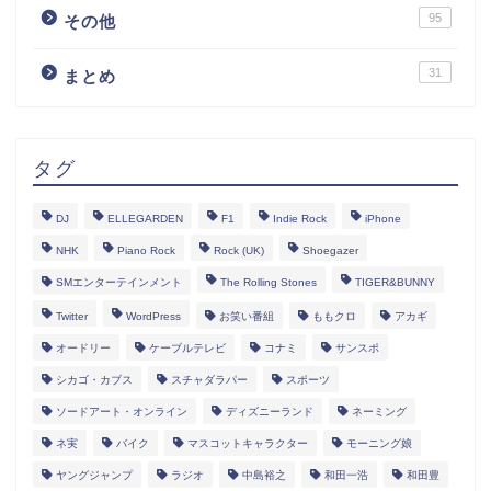
95
その他
31
まとめ
タグ
DJ
ELLEGARDEN
F1
Indie Rock
iPhone
NHK
Piano Rock
Rock (UK)
Shoegazer
SMエンターテインメント
The Rolling Stones
TIGER&BUNNY
Twitter
WordPress
お笑い番組
ももクロ
アカギ
オードリー
ケーブルテレビ
コナミ
サンスポ
シカゴ・カブス
スチャダラパー
スポーツ
ソードアート・オンライン
ディズニーランド
ネーミング
ネ実
バイク
マスコットキャラクター
モーニング娘
ヤングジャンプ
ラジオ
中島裕之
和田一浩
和田豊