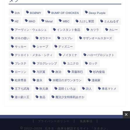
2ch
BOØWY
BUMP OF CHICKEN
Deep Purple
H2
MAD
Metal
WBC
たけし軍団
とんねるず
アーヴィン・ウェルシュ
インスタント食品
カツラ
カレー
ガキの使い
ガラケー
コスプレ
サザンオールスターズ
サッカー
シャープ
ディズニー
デトロイト・メタル・シティ
ノイタミナ
ハロー!プロジェクト
プレステ
プログレッシブ
ユニクロ
ロッテ
ローソン
与沢翼
政治
斉藤和巳
杉内俊哉
松井秀喜
森永
水曜日のダウンタウン
漫画家
王下七武海
秋元康
花咲くいろは
詩人
車名マトメ
遊☆戯☆王
食品
魔法少女特殊戦あすか
×
プライバシーポリシー
免責事項
2012–2026 元ネタ・由来を解説するサイト 「タネタン」