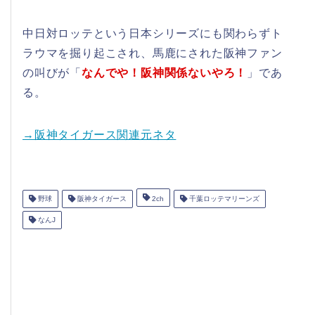
中日対ロッテという日本シリーズにも関わらずト
ラウマを掘り起こされ、馬鹿にされた阪神ファン
の叫びが「
なんでや！阪神関係ないやろ！
」であ
る。
→阪神タイガース関連元ネタ
野球
阪神タイガース
2ch
千葉ロッテマリーンズ
なんJ