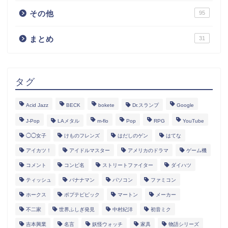
その他
95
まとめ
31
タグ
Acid Jazz
BECK
bokete
Dr.スランプ
Google
J-Pop
LAメタル
m-flo
Pop
RPG
YouTube
◯◯女子
けものフレンズ
はだしのゲン
はてな
アイカツ！
アイドルマスター
アメリカのドラマ
ゲーム機
コメント
コンピ名
ストリートファイター
ダイハツ
ティッシュ
バナナマン
パソコン
ファミコン
ホークス
ポプテピピック
マートン
メーカー
不二家
世界ふしぎ発見
中村紀洋
初音ミク
吉本興業
名言
妖怪ウォッチ
家具
物語シリーズ