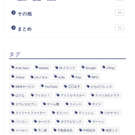
95
その他
31
まとめ
タグ
Acid Jazz
bokete
Dr.スランプ
Google
J-Pop
J-Soul
LAメタル
m-flo
Pop
RPG
WEBサービス
YouTube
◯◯女子
けものフレンズ
はてな
アイカツ！
アイドルマスター
アメリカのドラマ
エウレカセブン
ゲーム機
コメント
サイト
ストリートファイター
ダイハツ
ティッシュ
バナナマン
パソコン
ホークス
ポプテピピック
マートン
メーカー
不二家
不動産会社
中村紀洋
初音ミク