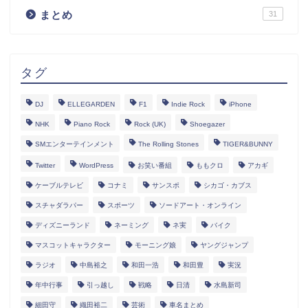
まとめ
31
タグ
DJ
ELLEGARDEN
F1
Indie Rock
iPhone
NHK
Piano Rock
Rock (UK)
Shoegazer
SMエンターテインメント
The Rolling Stones
TIGER&BUNNY
Twitter
WordPress
お笑い番組
ももクロ
アカギ
ケーブルテレビ
コナミ
サンスポ
シカゴ・カブス
スチャダラパー
スポーツ
ソードアート・オンライン
ディズニーランド
ネーミング
ネ実
バイク
マスコットキャラクター
モーニング娘
ヤングジャンプ
ラジオ
中島裕之
和田一浩
和田豊
実況
年中行事
引っ越し
戦略
日清
水島新司
細田守
織田裕二
芸術
車名まとめ