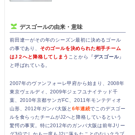
デスゴールの由来・意味
前田遼一がその年のシーズン最初に決めるゴール
の事であり、
そのゴールを決められた相手チーム
はJ２へと降格してしまう
ことから『
デスゴール
』
と呼ばれている。
2007年のヴァンフォーレ甲府から始まり、2008年
東京ヴェルディ、2009年ジェフユナイテッド千
葉、2010年京都サンガFC、2011年モンテディオ
山形、2012年ガンバ大阪と
6年連続
でこのデスゴー
ルを食らったチームがJ2へと降格しているという
驚愕の事実。特に2012年のガンバ大阪は前年Jリー
グ3位でしかも一度もJ2に落ちたことのないクラブ