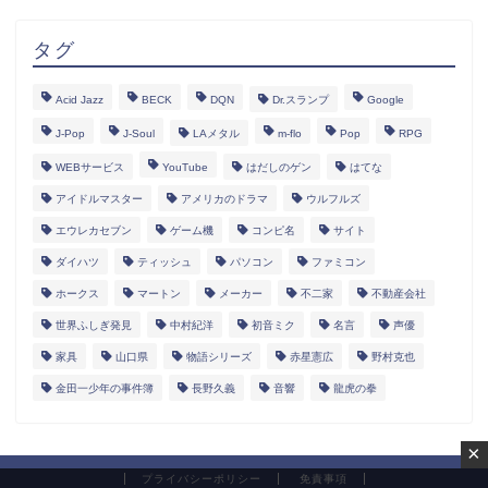
タグ
Acid Jazz
BECK
DQN
Dr.スランプ
Google
J-Pop
J-Soul
LAメタル
m-flo
Pop
RPG
WEBサービス
YouTube
はだしのゲン
はてな
アイドルマスター
アメリカのドラマ
ウルフルズ
エウレカセブン
ゲーム機
コンピ名
サイト
ダイハツ
ティッシュ
パソコン
ファミコン
ホークス
マートン
メーカー
不二家
不動産会社
世界ふしぎ発見
中村紀洋
初音ミク
名言
声優
家具
山口県
物語シリーズ
赤星憲広
野村克也
金田一少年の事件簿
長野久義
音響
龍虎の拳
×
プライバシーポリシー
免責事項