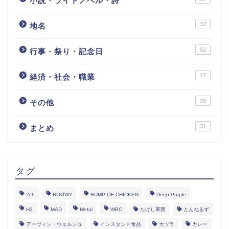
小説・ライトノベル・詩
32
地名
52
行事・祭り・記念日
17
経済・社会・職業
95
その他
31
まとめ
タグ
2ch
BOØWY
BUMP OF CHICKEN
Deep Purple
H2
MAD
Metal
WBC
たけし軍団
とんねるず
アーヴィン・ウェルシュ
インスタント食品
カツラ
カレー