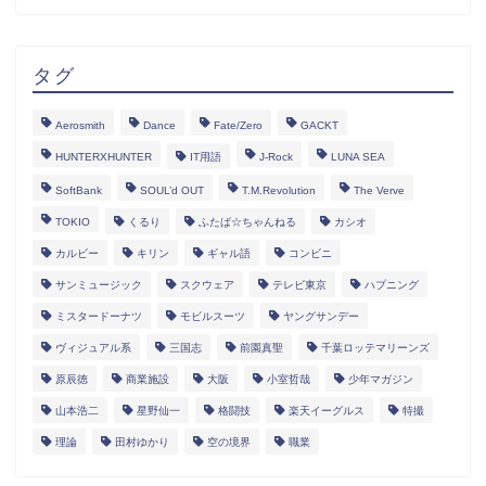
タグ
Aerosmith
Dance
Fate/Zero
GACKT
HUNTERXHUNTER
IT用語
J-Rock
LUNA SEA
SoftBank
SOUL’d OUT
T.M.Revolution
The Verve
TOKIO
くるり
ふたば☆ちゃんねる
カシオ
カルビー
キリン
ギャル語
コンビニ
サンミュージック
スクウェア
テレビ東京
ハプニング
ミスタードーナツ
モビルスーツ
ヤングサンデー
ヴィジュアル系
三国志
前園真聖
千葉ロッテマリーンズ
原辰徳
商業施設
大阪
小室哲哉
少年マガジン
山本浩二
星野仙一
格闘技
楽天イーグルス
特撮
理論
田村ゆかり
空の境界
職業