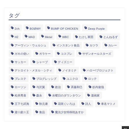
タグ
2ch
BOØWY
BUMP OF CHICKEN
Deep Purple
H2
MAD
Metal
WBC
たけし軍団
とんねるず
アーヴィン・ウェルシュ
インスタント食品
カツラ
カレー
ガキの使い
ガラケー
コスプレ
サザンオールスターズ
サッカー
シャープ
ディズニー
デトロイト・メタル・シティ
ノイタミナ
ハロー!プロジェクト
プレステ
プログレッシブ
ユニクロ
ロッテ
ローソン
与沢翼
政治
斉藤和巳
杉内俊哉
松井秀喜
森永
水曜日のダウンタウン
漫画家
王下七武海
秋元康
花咲くいろは
詩人
車名マトメ
遊☆戯☆王
食品
魔法少女特殊戦あすか