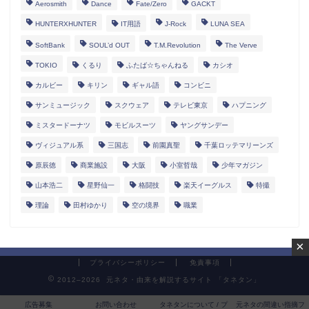
Aerosmith
Dance
Fate/Zero
GACKT
HUNTERXHUNTER
IT用語
J-Rock
LUNA SEA
SoftBank
SOUL’d OUT
T.M.Revolution
The Verve
TOKIO
くるり
ふたば☆ちゃんねる
カシオ
カルビー
キリン
ギャル語
コンビニ
サンミュージック
スクウェア
テレビ東京
ハプニング
ミスタードーナツ
モビルスーツ
ヤングサンデー
ヴィジュアル系
三国志
前園真聖
千葉ロッテマリーンズ
原辰徳
商業施設
大阪
小室哲哉
少年マガジン
山本浩二
星野仙一
格闘技
楽天イーグルス
特撮
理論
田村ゆかり
空の境界
職業
×
プライバシーポリシー
免責事項
2012–2026 元ネタ・由来を解説するサイト 「タネタン」
広告募集
お問い合わせ
タネタンについて / プ
元ネタの間違い指摘フ