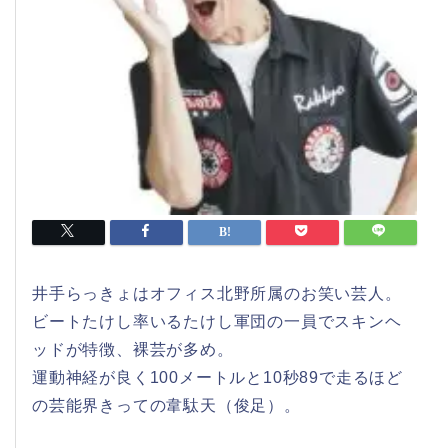
井手らっきょはオフィス北野所属のお笑い芸人。
ビートたけし率いるたけし軍団の一員でスキンヘ
ッドが特徴、裸芸が多め。
運動神経が良く100メートルと10秒89で走るほど
の芸能界きっての韋駄天（俊足）。