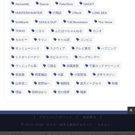
Aerosmith
Dance
Fate/Zero
GACKT
HUNTERXHUNTER
IT用語
J-Rock
LUNA SEA
SoftBank
SOUL’d OUT
T.M.Revolution
The Verve
TOKIO
くるり
ふたば☆ちゃんねる
カシオ
カルビー
キリン
ギャル語
コンビニ
サンミュージック
スクウェア
テレビ東京
ハプニング
ミスタードーナツ
モビルスーツ
ヤングサンデー
ヴィジュアル系
三国志
前園真聖
千葉ロッテマリーンズ
原辰徳
商業施設
大阪
小室哲哉
少年マガジン
山本浩二
星野仙一
格闘技
楽天イーグルス
特撮
理論
田村ゆかり
空の境界
職業
×
プライバシーポリシー
免責事項
2012–2026 元ネタ・由来を解説するサイト 「タネタン」