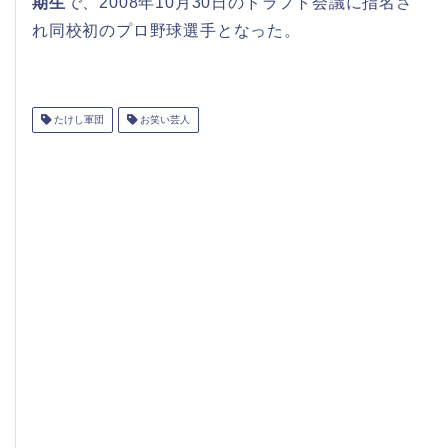
期生
で、2008年10月30日のドラフト会議に指名さ
れ同校初のプロ野球選手となった。
たけし軍団
お笑い芸人