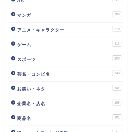
AA
289
マンガ
270
アニメ・キャラクター
113
ゲーム
208
スポーツ
348
芸名・コンビ名
50
お笑い・ネタ
198
企業名・店名
101
商品名