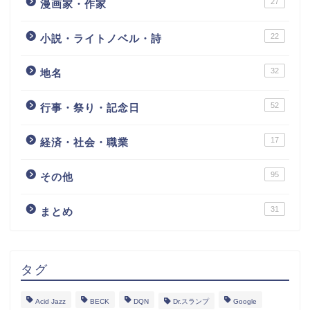
27
漫画家・作家
22
小説・ライトノベル・詩
32
地名
52
行事・祭り・記念日
17
経済・社会・職業
95
その他
31
まとめ
タグ
Acid Jazz
BECK
DQN
Dr.スランプ
Google