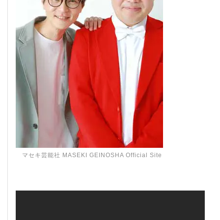
マセキ芸能社 MASEKI GEINOSHA Official Site