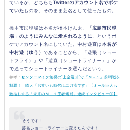
ているが、どちらも
Twitterのアカウント名でボケ
ていた
ものを、そのまま芸名として使ったもの。
橋本市民球場は本名が橋本けん太。
「広島市民球
場」のようにみんなに愛されるように
、というボ
ケでアカウント名にしていた。中村遊直は
本名が
中村遊（ゆう）
であることから、「遊飛（ショー
トフライ）」や「遊直（ショートライナー）」か
で迷ってショートライナーを選んだという。
参考：
センターマイク無視の”上空漫才”で『Ｍ－１』前哨戦を
制覇！ 隣人「お笑いも時代は二刀流です」【オール巨人も
激推しする「未来のＭ－１王者候補」連続インタビュー①】
そうです！
芸名ショートライナーに変えたんです！