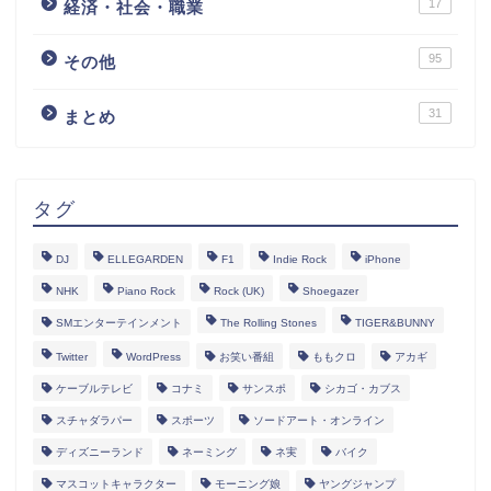
17
経済・社会・職業
95
その他
31
まとめ
タグ
DJ
ELLEGARDEN
F1
Indie Rock
iPhone
NHK
Piano Rock
Rock (UK)
Shoegazer
SMエンターテインメント
The Rolling Stones
TIGER&BUNNY
Twitter
WordPress
お笑い番組
ももクロ
アカギ
ケーブルテレビ
コナミ
サンスポ
シカゴ・カブス
スチャダラパー
スポーツ
ソードアート・オンライン
ディズニーランド
ネーミング
ネ実
バイク
マスコットキャラクター
モーニング娘
ヤングジャンプ