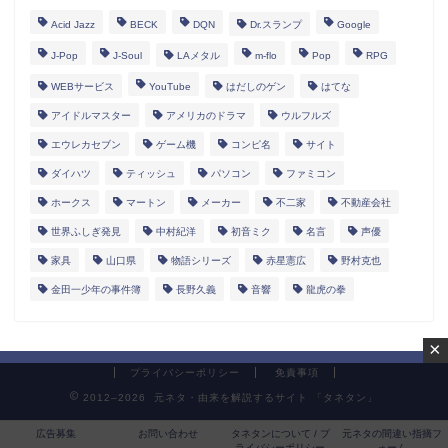
Acid Jazz
BECK
DQN
Dr.スランプ
Google
J-Pop
J-Soul
LAメタル
m-flo
Pop
RPG
WEBサービス
YouTube
はだしのゲン
はてな
アイドルマスター
アメリカのドラマ
ウルフルズ
エウレカセブン
ゲーム機
コンピ名
サイト
ダイハツ
ティッシュ
パソコン
ファミコン
ホークス
マートン
メーカー
不二家
不動産会社
世界ふしぎ発見
中村紀洋
初音ミク
名言
声優
家具
山口県
物語シリーズ
赤星憲広
野村克也
金田一少年の事件簿
長野久義
音響
龍虎の拳
×
プライバシーポリシー
免責事項
2012–2026 元ネタ・由来を解説するサイト 「タネタン」
広告募集
お問い合わせ
タネタンについて / プ
元ネタの間違い指摘フ
ライバシーポリシー
ォーム