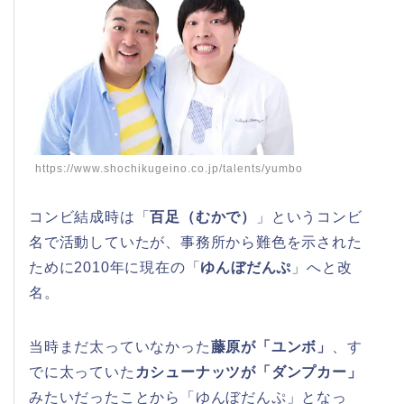
https://www.shochikugeino.co.jp/talents/yumbo
コンビ結成時は「
百足（むかで）
」というコンビ
名で活動していたが、事務所から難色を示された
ために2010年に現在の「
ゆんぼだんぷ
」へと改
名。
当時まだ太っていなかった
藤原が「ユンボ」
、す
でに太っていた
カシューナッツが「ダンプカー」
みたいだったことから「ゆんぼだんぷ」となっ