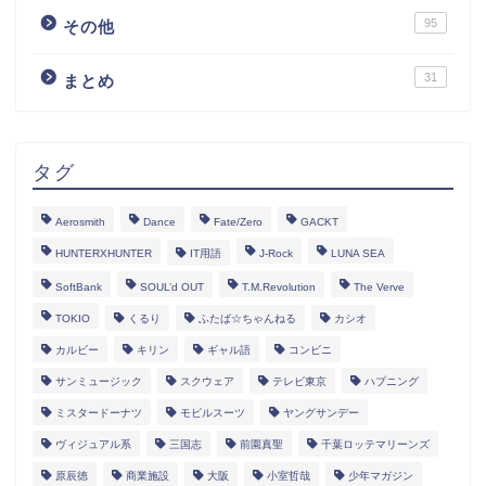
95
その他
31
まとめ
タグ
Aerosmith
Dance
Fate/Zero
GACKT
HUNTERXHUNTER
IT用語
J-Rock
LUNA SEA
SoftBank
SOUL’d OUT
T.M.Revolution
The Verve
TOKIO
くるり
ふたば☆ちゃんねる
カシオ
カルビー
キリン
ギャル語
コンビニ
サンミュージック
スクウェア
テレビ東京
ハプニング
ミスタードーナツ
モビルスーツ
ヤングサンデー
ヴィジュアル系
三国志
前園真聖
千葉ロッテマリーンズ
原辰徳
商業施設
大阪
小室哲哉
少年マガジン