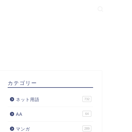
カテゴリー
ネット用語
732
AA
64
マンガ
289