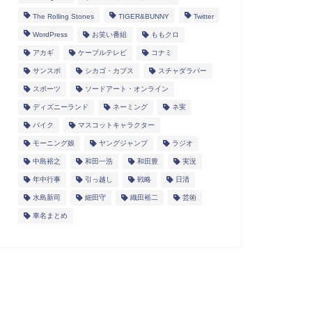
The Rolling Stones
TIGER&BUNNY
Twitter
WordPress
お笑い番組
ももクロ
アカギ
ケーブルテレビ
コナミ
サンスポ
シカゴ・カブス
スチャダラパー
スポーツ
ソードアート・オンライン
ディズニーランド
ネーミング
ネ実
バイク
マスコットキャラクター
モーニング娘
ヤングジャンプ
ラジオ
中島裕之
和田一浩
和田豊
実況
年中行事
引っ越し
戦略
日清
水島新司
細田守
織田裕二
芸術
車名まとめ