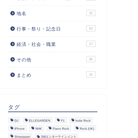
地名
32
行事・祭り・記念日
52
経済・社会・職業
17
その他
95
まとめ
31
タグ
DJ
ELLEGARDEN
F1
Indie Rock
iPhone
NHK
Piano Rock
Rock (UK)
Shoegazer
SMエンターテインメント