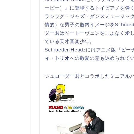
ーピー）』に登場するトイピアノを弾
ラシック・ジャズ・ダンスミュージッ
情的）な男子の脳内イメージをSchroe
ダー君はベートーヴェンをこよなく愛
ている天才音楽少年。
Schroeder-Headzにはアニメ版
ィ・トリオ
への敬愛の意も込められて
シュローダー君とコラボしたミニアルバム『PIANO 