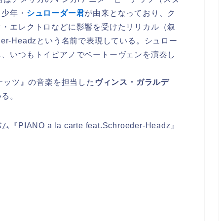
く少年・
シュローダー君
が由来となっており、ク
ク・エレクトロなどに影響を受けたリリカル（叙
der-Headzという名前で表現している。シュロー
し、いつもトイピアノでベートーヴェンを演奏し
『ピーナッツ』の音楽を担当した
ヴィンス・ガラルデ
いる。
a la carte feat.Schroeder-Headz』