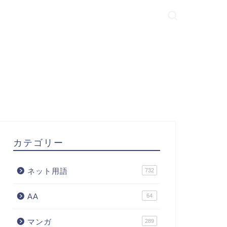
カテゴリー
ネット用語
732
AA
64
マンガ
289