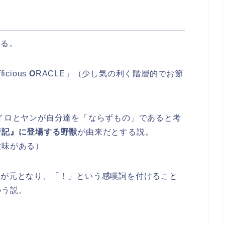
ある。
fficious
O
RACLE」（少し気の利く階層的でお節
ァイロとヤンが自分達を「ならずもの」であると考
行記』に登場する野獣
が由来だとする説。
意味がある）
o」が元となり、「！」という感嘆詞を付けること
いう説。