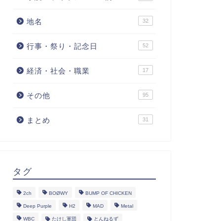
地名
32
行事・祭り・記念日
52
経済・社会・職業
17
その他
95
まとめ
31
タグ
2ch
BOØWY
BUMP OF CHICKEN
Deep Purple
H2
MAD
Metal
WBC
たけし軍団
とんねるず