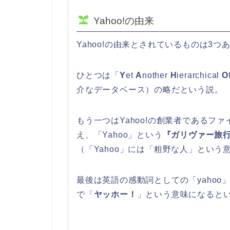
Yahoo!の由来
Yahoo!の由来とされているものは3つ
ひとつは「
Y
et
A
nother
H
ierarchical
O
介なデータベース）の略だという説。
もう一つはYahoo!の創業者であるフ
え、「Yahoo」という
『ガリヴァー旅
（「Yahoo」には「粗野な人」という
最後は英語の感動詞としての「yaho
で「
ヤッホー！
」という意味になると