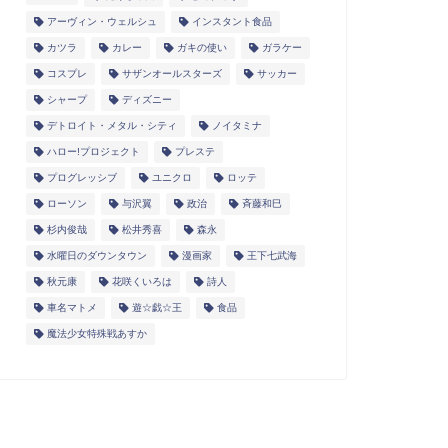
アーヴィン・ウェルシュ
インスタント食品
カツラ
カレー
ガキの使い
ガラケー
コスプレ
サザンオールスターズ
サッカー
シャープ
ディズニー
デトロイト・メタル・シティ
ノイタミナ
ハロー!プロジェクト
プレステ
プログレッシブ
ユニクロ
ロッテ
ローソン
与沢翼
政治
斉藤和巳
杉内俊哉
松井秀喜
森永
水曜日のダウンタウン
漫画家
王下七武海
秋元康
花咲くいろは
詩人
車名マトメ
遊☆戯☆王
食品
魔法少女特殊戦あすか