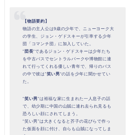
【物語要約】
物語の主人公は9歳の少年で、ニューヨーク大
の学生、ジョン・ゲドスキーが引率する少年
団「コマンチ団」に加入していた。
“
団長
“であるジョン・ゲドスキーは少年たち
を中古バスでセントラルパークや博物館に連
れて行ってくれる優しい青年で、帰りのバス
の中で彼は”
笑い男
“の話を少年に聞かせてい
た。
“
笑い男
“は裕福な家に生まれた一人息子の話
で、幼少期に中国の山賊に連れ去られ見るも
恐ろしい顔にされてしまう。
“笑い男”は大きくなると芥子の花びらで作っ
た仮面を顔に付け、自らも山賊になってしま