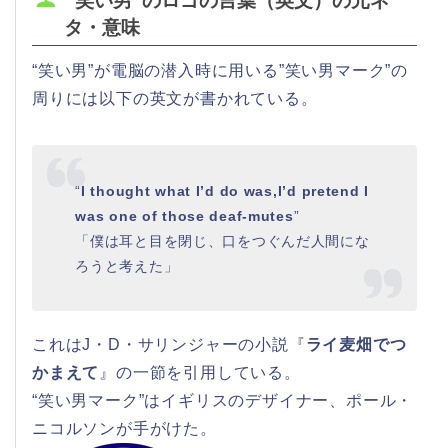
“笑い男”のロゴの言葉（英文）の元ネ
タ・意味
“笑い男”が電脳の潜入時に用いる”笑い男マーク”の
周りには以下の英文が書かれている。
“
I thought what I’d do was,I’d pretend I
was one of those deaf-mutes
”
「僕は耳と目を閉じ、口をつぐんだ人間にな
ろうと考えた」
これはJ・D・サリンジャーの小説『
ライ麦畑でつ
かまえて
』の一節を引用している。
“笑い男マーク”はイギリスのデザイナー、ポール・
ニコルソンが手がけた。