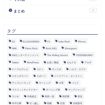
31
まとめ
タグ
DJ
ELLEGARDEN
F1
Indie Rock
iPhone
NHK
Piano Rock
Rock (UK)
Shoegazer
SMエンターテインメント
The Rolling Stones
TIGER&BUNNY
Twitter
WordPress
お笑い番組
ももクロ
アカギ
ケーブルテレビ
コナミ
サンスポ
シカゴ・カブス
スチャダラパー
スポーツ
ソードアート・オンライン
ディズニーランド
ネーミング
ネ実
バイク
マスコットキャラクター
モーニング娘
ヤングジャンプ
ラジオ
中島裕之
和田一浩
和田豊
実況
年中行事
引っ越し
戦略
日清
水島新司