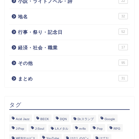
小説・ライトノベル・詩
22
地名
32
行事・祭り・記念日
52
経済・社会・職業
17
その他
95
まとめ
31
タグ
Acid Jazz
BECK
DQN
Dr.スランプ
Google
J-Pop
J-Soul
LAメタル
m-flo
Pop
RPG
WEBサービス
YouTube
はだしのゲン
はてな