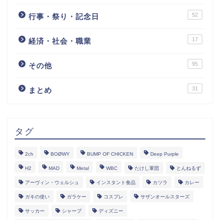
52
行事・祭り・記念日
17
経済・社会・職業
95
その他
31
まとめ
タグ
2ch
BOØWY
BUMP OF CHICKEN
Deep Purple
H2
MAD
Metal
WBC
たけし軍団
とんねるず
アーヴィン・ウェルシュ
インスタント食品
カツラ
カレー
ガキの使い
ガラケー
コスプレ
サザンオールスターズ
サッカー
シャープ
ディズニー