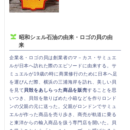
昭和シェル石油の由来・ロゴの貝の由
来
企業名・ロゴの貝は創業者のマ－カス・サミュエ
ルが日本へ訪れた際のエピソードに由来する。サ
ミュエルが19歳の時に商業修行のために日本へ足
を運びんだ際、横浜の三浦海岸を訪れ、美しい貝
を見て
貝殻をあしらった商品を販売
することを思
いつき、貝殻を散りばめた小箱などを作りロンド
ンの父親の元に送った。父親がロンドンでサミュ
エルが作った商品を売り歩き、商売が軌道に乗る
と東洋からの輸入商品を扱う専門店を開いた。貝