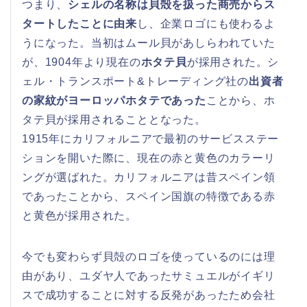
つまり、
シェルの名称は貝殻を扱った商売からス
タートしたことに由来
し、企業ロゴにも使わるよ
うになった。当初はムール貝があしらわれていた
が、1904年より現在の
ホタテ貝
が採用された。シ
ェル・トランスポート&トレーディング社の
出資者
の家紋がヨーロッパホタテであった
ことから、ホ
タテ貝が採用されることとなった。
1915年にカリフォルニアで最初のサービスステー
ションを開いた際に、現在の赤と黄色のカラーリ
ングが選ばれた。カリフォルニアは昔スペイン領
であったことから、スペイン国旗の特徴である赤
と黄色が採用された。
今でも変わらず貝殻のロゴを使っているのには理
由があり、ユダヤ人であったサミュエルがイギリ
スで成功することに対する反発があったため会社