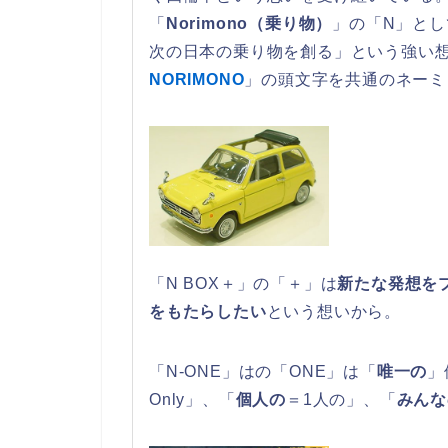
「
Norimono（乗り物）
」の「N」と
次の日本の乗り物を創る」という強い
NORIMONO
」の頭文字を共通のネーミ
「N BOX＋」の「＋」は
新たな発想を
をもたらしたい
という想いから。
「N-ONE」はの「ONE」は「
唯一の
」
Only」、「
個人の
＝1人の」、「
みんな