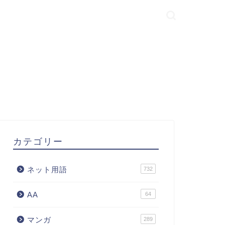
カテゴリー
ネット用語
732
AA
64
マンガ
289