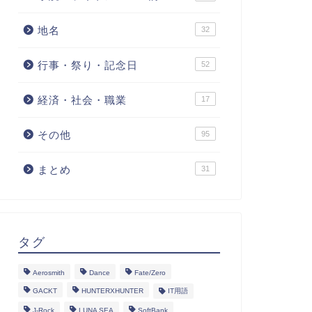
地名
32
行事・祭り・記念日
52
経済・社会・職業
17
その他
95
まとめ
31
タグ
Aerosmith
Dance
Fate/Zero
GACKT
HUNTERXHUNTER
IT用語
J-Rock
LUNA SEA
SoftBank