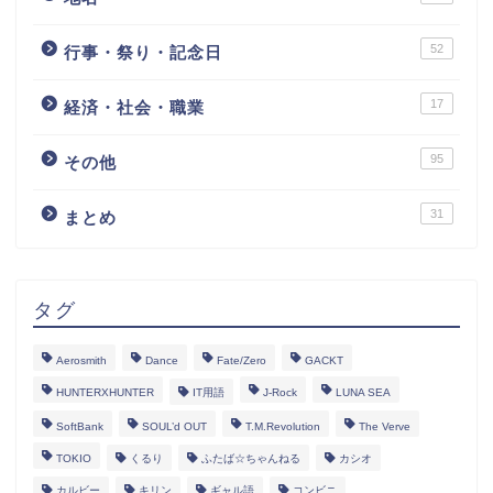
52
行事・祭り・記念日
17
経済・社会・職業
95
その他
31
まとめ
タグ
Aerosmith
Dance
Fate/Zero
GACKT
HUNTERXHUNTER
IT用語
J-Rock
LUNA SEA
SoftBank
SOUL’d OUT
T.M.Revolution
The Verve
TOKIO
くるり
ふたば☆ちゃんねる
カシオ
カルビー
キリン
ギャル語
コンビニ