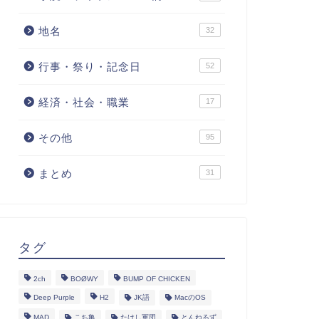
地名
32
行事・祭り・記念日
52
経済・社会・職業
17
その他
95
まとめ
31
タグ
2ch
BOØWY
BUMP OF CHICKEN
Deep Purple
H2
JK語
MacのOS
MAD
こち亀
たけし軍団
とんねるず