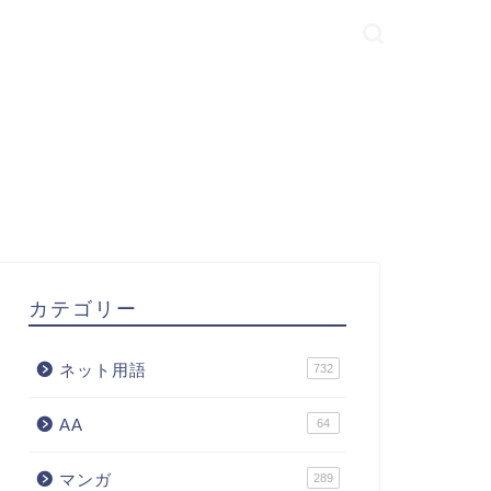
カテゴリー
ネット用語
732
AA
64
マンガ
289