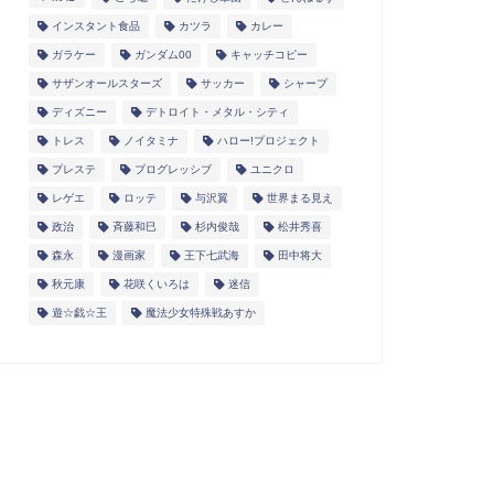
インスタント食品
カツラ
カレー
ガラケー
ガンダム00
キャッチコピー
サザンオールスターズ
サッカー
シャープ
ディズニー
デトロイト・メタル・シティ
トレス
ノイタミナ
ハロー!プロジェクト
プレステ
プログレッシブ
ユニクロ
レゲエ
ロッテ
与沢翼
世界まる見え
政治
斉藤和巳
杉内俊哉
松井秀喜
森永
漫画家
王下七武海
田中将大
秋元康
花咲くいろは
迷信
遊☆戯☆王
魔法少女特殊戦あすか