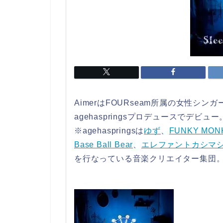
AimerはFOURseam所属の女性
agehaspringsプロデュースでデビュー
※agehaspringsは
ゆず
、
FUNKY MON
Base Ball Bear
、
エレファントカシマ
を行なっている音楽クリエイター集団