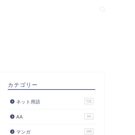
カテゴリー
ネット用語
732
AA
64
マンガ
289