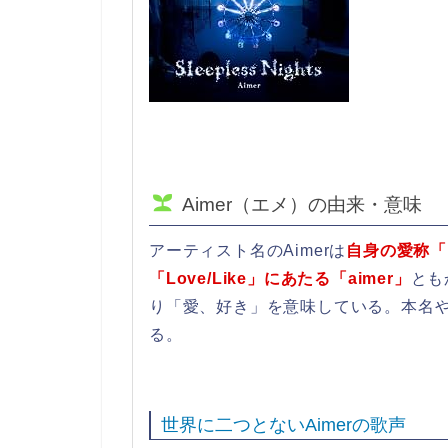
Aimer（エメ）の由来・意味
アーティスト名のAimerは
自身の愛称「
「Love/Like」にあたる「aimer」
とも
り「愛、好き」を意味している。本名
る。
世界に二つとないAimerの歌声