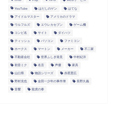
YouTube
はだしのゲン
はてな
アイドルマスター
アメリカのドラマ
ウルフルズ
エウレカセブン
ゲーム機
コンピ名
サイト
ダイハツ
ティッシュ
パソコン
ファミコン
ホークス
マートン
メーカー
不二家
不動産会社
世界ふしぎ発見
中村紀洋
初音ミク
名言
声優
家具
山口県
物語シリーズ
赤星憲広
野村克也
金田一少年の事件簿
長野久義
音響
龍虎の拳