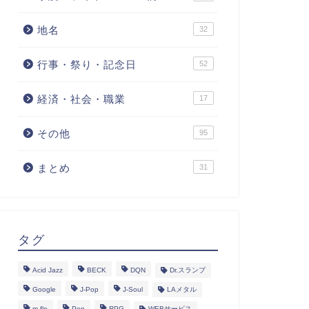
地名
32
行事・祭り・記念日
52
経済・社会・職業
17
その他
95
まとめ
31
タグ
Acid Jazz
BECK
DQN
Dr.スランプ
Google
J-Pop
J-Soul
LAメタル
m-flo
Pop
RPG
WEBサービス