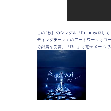
この2枚目のシングル『Re:pray/寂
ディングテーマ）のアートワークはヨー
で銀賞を受賞。「Re:」は電子メールで