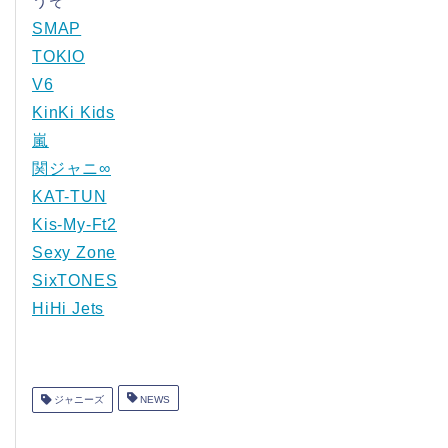
うぞ
SMAP
TOKIO
V6
KinKi Kids
嵐
関ジャニ∞
KAT-TUN
Kis-My-Ft2
Sexy Zone
SixTONES
HiHi Jets
ジャニーズ
NEWS