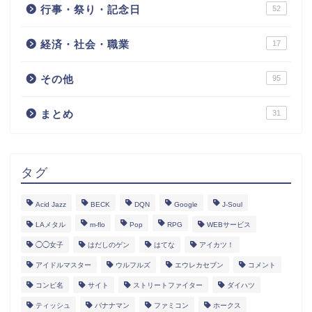
行事・祭り・記念日
52
経済・社会・職業
17
その他
95
まとめ
31
タグ
Acid Jazz
BECK
DQN
Google
J-Soul
LAメタル
m-flo
Pop
RPG
WEBサービス
◯◯女子
はだしのゲン
はてな
アイカツ！
アイドルマスター
ウルフルズ
エウレカセブン
コメント
コンピ名
サイト
ストリートファイター
ダイハツ
ティッシュ
バナナマン
ファミコン
ホークス