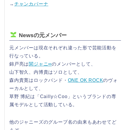
→
チャンカパーナ
Newsの元メンバー
元メンバーは現在それぞれ違った形で芸能活動を
行なっている。
錦戸亮は
関ジャニ∞
のメンバーとして、
山下智久、内博貴はソロとして、
森内貴寛はロックバンド・
ONE OK ROCK
のヴォ
ーカルとして、
草野 博紀は「Cailly☆Coo」というブランドの専
属モデルとして活動している。
他のジャニーズのグループ名の由来もあわせてど