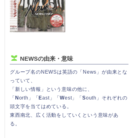
NEWSの由来・意味
グループ名のNEWSは英語の「News」が由来とな
っていて、
「新しい情報」という意味の他に、
「
N
orth」「
E
ast」「
W
est」「
S
outh」それぞれの
頭文字を当てはめている。
東西南北、広く活動をしていくという意味があ
る。