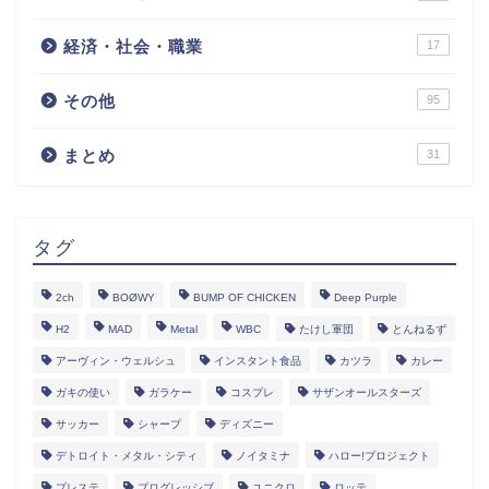
経済・社会・職業
17
その他
95
まとめ
31
タグ
2ch
BOØWY
BUMP OF CHICKEN
Deep Purple
H2
MAD
Metal
WBC
たけし軍団
とんねるず
アーヴィン・ウェルシュ
インスタント食品
カツラ
カレー
ガキの使い
ガラケー
コスプレ
サザンオールスターズ
サッカー
シャープ
ディズニー
デトロイト・メタル・シティ
ノイタミナ
ハロー!プロジェクト
プレステ
プログレッシブ
ユニクロ
ロッテ