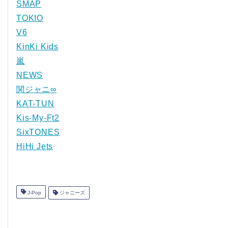
SMAP
TOKIO
V6
KinKi Kids
嵐
NEWS
関ジャニ∞
KAT-TUN
Kis-My-Ft2
SixTONES
HiHi Jets
J-Pop
ジャニーズ