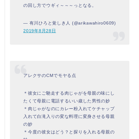
の回し方でウギィ～～～っとなる。
— 有川ひろと覚しき人 (@arikawahiro0609)
2019年8月28日
アレクサのCMでモヤる点
＊彼女にご馳走する肉じゃがを母親の味にし
たくて母親に電話するいい歳した男性の妙
＊肉じゃがなのにカレー粉入れてケチャップ
入れて白滝入りの変な料理に変身させる母親
の妙
＊今度の彼女はどう？と探りを入れる母親の