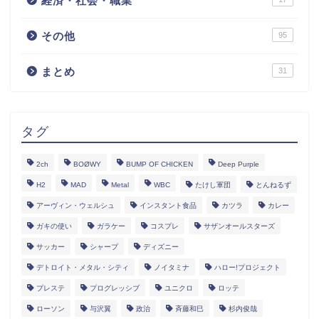
経済・社会・職業
その他
95
まとめ
31
タグ
2ch
BOØWY
BUMP OF CHICKEN
Deep Purple
H2
MAD
Metal
WBC
たけし軍団
とんねるず
アーヴィン・ウェルシュ
インスタント食品
カツラ
カレー
ガキの使い
ガラケー
コスプレ
サザンオールスターズ
サッカー
シャープ
ディズニー
デトロイト・メタル・シティ
ノイタミナ
ハロー!プロジェクト
プレステ
プログレッシブ
ユニクロ
ロッテ
ローソン
与沢翼
政治
斉藤和巳
杉内俊哉