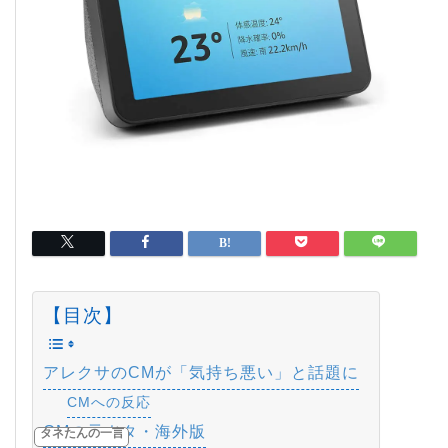
【目次】
アレクサのCMが「気持ち悪い」と話題に
CMへの反応
CMの元ネタ・海外版
タネたんの一言