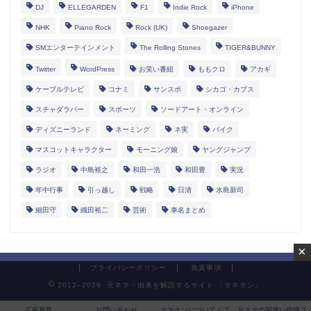
DJ
ELLEGARDEN
F1
Indie Rock
iPhone
NHK
Piano Rock
Rock (UK)
Shoegazer
SMエンターテインメント
The Rolling Stones
TIGER&BUNNY
Twitter
WordPress
お笑い番組
ももクロ
アカギ
ケーブルテレビ
コナミ
サンスポ
シカゴ・カブス
スチャダラパー
スポーツ
ソードアート・オンライン
ディズニーランド
ネーミング
ネ実
バイク
マスコットキャラクター
モーニング娘
ヤングジャンプ
ラジオ
中島裕之
和田一浩
和田豊
実況
年中行事
引っ越し
戦略
日清
水島新司
細田守
織田裕二
芸術
車名まとめ
×
プライバシーポリシー
免責事項
2012–2026 元ネタ・由来を解説するサイト 「タネタン」
広告募集
お問い合わせ
タネタンについて / プ
元ネタの間違い指摘フ