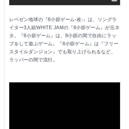
レペゼン地球の『8小節ゲーム-改-』は、ソングラ
イター3人組WHITE JAMの『8小節ゲーム』が元ネ
タ。『8小節ゲーム』は、8小節の間で自由にラッ
プをして遊ぶゲーム。『8小節ゲーム』は『フリー
スタイルダンジョン』でも取り上げられるなど、
ラッパーの間で流行。