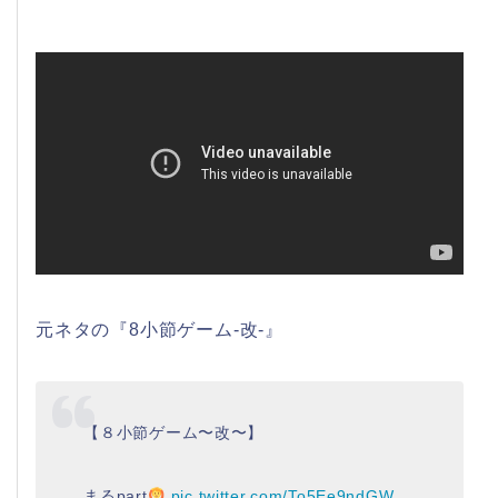
元ネタの『8小節ゲーム-改-』
【８小節ゲーム〜改〜】
まるpart
pic.twitter.com/To5Ee9ndGW