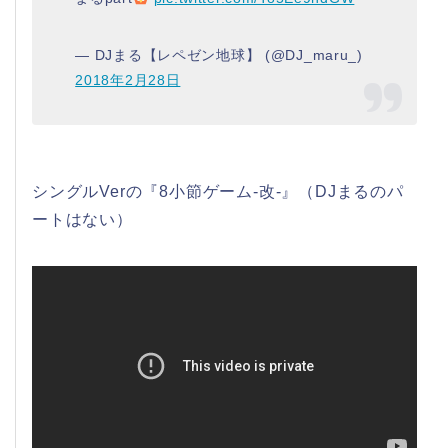
— DJまる【レペゼン地球】 (@DJ_maru_)
2018年2月28日
シングルVerの『8小節ゲーム-改-』（DJまるのパ
ートはない）