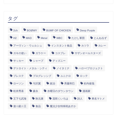
タグ
2ch
BOØWY
BUMP OF CHICKEN
Deep Purple
H2
MAD
Metal
WBC
たけし軍団
とんねるず
アーヴィン・ウェルシュ
インスタント食品
カツラ
カレー
ガキの使い
ガラケー
コスプレ
サザンオールスターズ
サッカー
シャープ
ディズニー
デトロイト・メタル・シティ
ノイタミナ
ハロー!プロジェクト
プレステ
プログレッシブ
ユニクロ
ロッテ
ローソン
与沢翼
政治
斉藤和巳
杉内俊哉
松井秀喜
森永
水曜日のダウンタウン
漫画家
王下七武海
秋元康
花咲くいろは
詩人
車名マトメ
遊☆戯☆王
食品
魔法少女特殊戦あすか