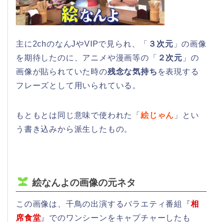
主に2chのなんJやVIPで見られ、「
３次元
」の画像
を期待したのに、アニメや漫画等の「
２次元
」の
画像が貼られていた時の
残念な気持ち
を表現する
フレーズとして用いられている。
もともとは同じ意味で使われた「
絵じゃん
」とい
う書き込みから派生したもの。
絵なんよの画像の元ネタ
この画像は、千鳥の出演するバラエティ番組『
相
席食堂
』でのワンシーンをキャプチャーしたも