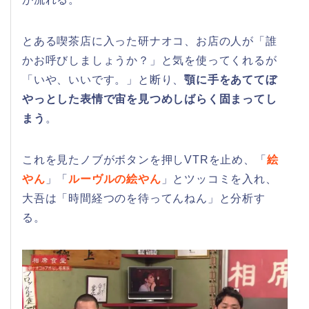
とある喫茶店に入った研ナオコ、お店の人が「誰
かお呼びしましょうか？」と気を使ってくれるが
「いや、いいです。」と断り、
顎に手をあててぼ
やっとした表情で宙を見つめしばらく固まってし
まう
。
これを見たノブがボタンを押しVTRを止め、「
絵
やん
」「
ルーヴルの絵やん
」とツッコミを入れ、
大吾は「時間経つのを待ってんねん」と分析す
る。