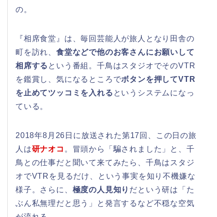
の。
『相席食堂』は、毎回芸能人が旅人となり田舎の
町を訪れ、
食堂などで他のお客さんにお願いして
相席する
という番組。千鳥はスタジオでそのVTR
を鑑賞し、気になるところで
ボタンを押してVTR
を止めてツッコミを入れる
というシステムになっ
ている。
2018年8月26日に放送された第17回、この日の旅
人は
研ナオコ
。冒頭から「騙されました」と、千
鳥との仕事だと聞いて来てみたら、千鳥はスタジ
オでVTRを見るだけ、という事実を知り不機嫌な
様子。さらに、
極度の人見知り
だという研は「た
ぶん私無理だと思う」と発言するなど不穏な空気
が流れる。