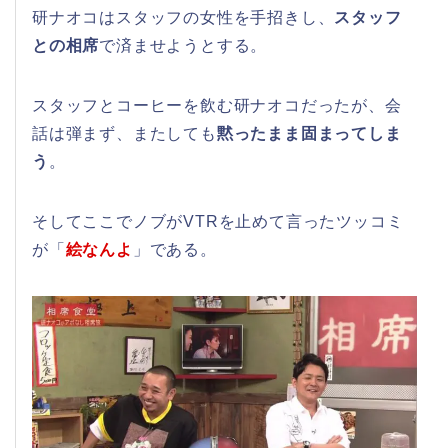
研ナオコはスタッフの女性を手招きし、
スタッフ
との相席
で済ませようとする。
スタッフとコーヒーを飲む研ナオコだったが、会
話は弾まず、またしても
黙ったまま固まってしま
う
。
そしてここでノブがVTRを止めて言ったツッコミ
が「
絵なんよ
」である。