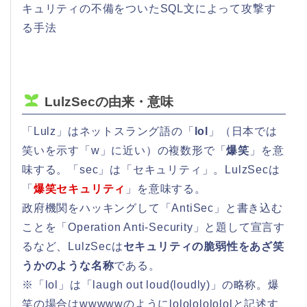
キュリティの不備をついたSQL文によって攻撃す
る手法
LulzSecの由来・意味
「Lulz」はネットスラング語の「
lol
」（日本では
笑いを示す「w」に近い）の複数形で「
爆笑
」を意
味する。「sec」は「セキュリティ」。LulzSecは
「
爆笑セキュリティ
」を意味する。
政府機関をハッキングして「AntiSec」と書き込む
ことを「Operation Anti-Security」と題して宣言す
るなど、LulzSecは
セキュリティの脆弱性をあざ笑
うかのような名称
である。
※「lol」は「laugh out loud(loudly)」の略称。爆
笑の場合はwwwwwのようにlololololololと記述す