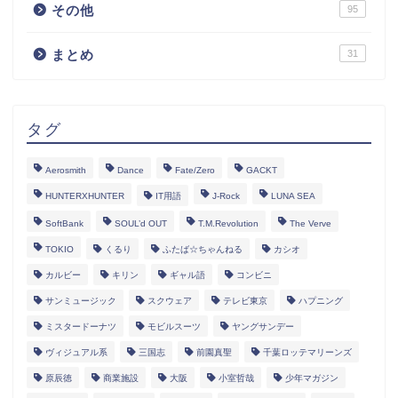
その他
95
まとめ
31
タグ
Aerosmith
Dance
Fate/Zero
GACKT
HUNTERXHUNTER
IT用語
J-Rock
LUNA SEA
SoftBank
SOUL’d OUT
T.M.Revolution
The Verve
TOKIO
くるり
ふたば☆ちゃんねる
カシオ
カルビー
キリン
ギャル語
コンビニ
サンミュージック
スクウェア
テレビ東京
ハプニング
ミスタードーナツ
モビルスーツ
ヤングサンデー
ヴィジュアル系
三国志
前園真聖
千葉ロッテマリーンズ
原辰徳
商業施設
大阪
小室哲哉
少年マガジン