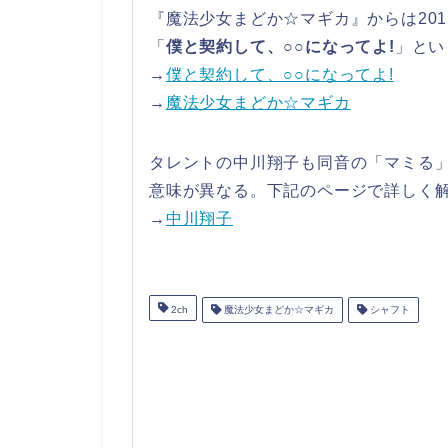
『魔法少女まどか☆マギカ』からは20
「
僕と契約して、○○になってよ!
」とい
→
僕と契約して、○○になってよ!
→
魔法少女まどか☆マギカ
タレントの中川翔子も同音の「マミる
意味が異なる。下記のページで詳しく
→
中川翔子
2ch
魔法少女まどか☆マギカ
シャフト