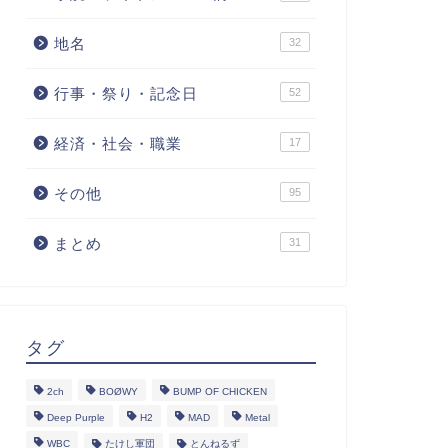
地名
32
行事・祭り・記念日
52
経済・社会・職業
17
その他
95
まとめ
31
タグ
2ch
BOØWY
BUMP OF CHICKEN
Deep Purple
H2
MAD
Metal
WBC
たけし軍団
とんねるず