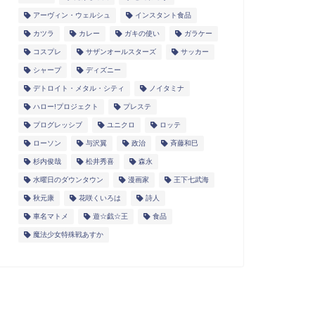
アーヴィン・ウェルシュ
インスタント食品
カツラ
カレー
ガキの使い
ガラケー
コスプレ
サザンオールスターズ
サッカー
シャープ
ディズニー
デトロイト・メタル・シティ
ノイタミナ
ハロー!プロジェクト
プレステ
プログレッシブ
ユニクロ
ロッテ
ローソン
与沢翼
政治
斉藤和巳
杉内俊哉
松井秀喜
森永
水曜日のダウンタウン
漫画家
王下七武海
秋元康
花咲くいろは
詩人
車名マトメ
遊☆戯☆王
食品
魔法少女特殊戦あすか