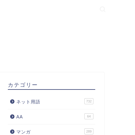
カテゴリー
ネット用語
732
AA
64
マンガ
289