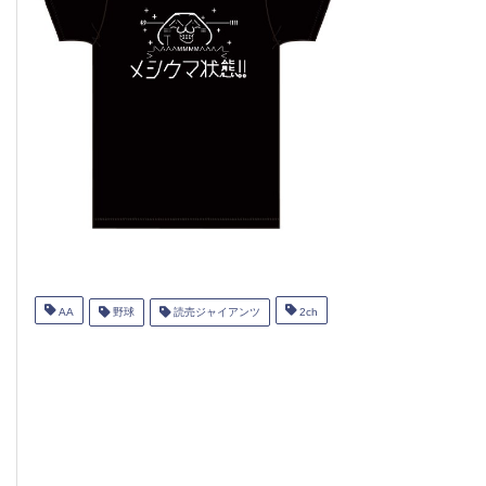
AA
野球
読売ジャイアンツ
2ch