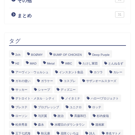
その他
31
まとめ
タグ
2ch
BOØWY
BUMP OF CHICKEN
Deep Purple
H2
MAD
Metal
WBC
たけし軍団
とんねるず
アーヴィン・ウェルシュ
インスタント食品
カツラ
カレー
ガキの使い
ガラケー
コスプレ
サザンオールスターズ
サッカー
シャープ
ディズニー
デトロイト・メタル・シティ
ノイタミナ
ハロー!プロジェクト
プレステ
プログレッシブ
ユニクロ
ロッテ
ローソン
与沢翼
政治
斉藤和巳
杉内俊哉
松井秀喜
森永
水曜日のダウンタウン
漫画家
王下七武海
秋元康
花咲くいろは
詩人
車名マトメ