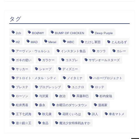
タグ
2ch
BOØWY
BUMP OF CHICKEN
Deep Purple
H2
MAD
Metal
WBC
たけし軍団
とんねるず
アーヴィン・ウェルシュ
インスタント食品
カツラ
カレー
ガキの使い
ガラケー
コスプレ
サザンオールスターズ
サッカー
シャープ
ディズニー
デトロイト・メタル・シティ
ノイタミナ
ハロー!プロジェクト
プレステ
プログレッシブ
ユニクロ
ロッテ
ローソン
与沢翼
政治
斉藤和巳
杉内俊哉
松井秀喜
森永
水曜日のダウンタウン
漫画家
王下七武海
秋元康
花咲くいろは
詩人
車名マトメ
遊☆戯☆王
食品
魔法少女特殊戦あすか