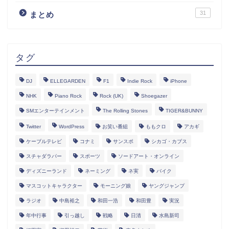
31
まとめ
タグ
DJ
ELLEGARDEN
F1
Indie Rock
iPhone
NHK
Piano Rock
Rock (UK)
Shoegazer
SMエンターテインメント
The Rolling Stones
TIGER&BUNNY
Twitter
WordPress
お笑い番組
ももクロ
アカギ
ケーブルテレビ
コナミ
サンスポ
シカゴ・カブス
スチャダラパー
スポーツ
ソードアート・オンライン
ディズニーランド
ネーミング
ネ実
バイク
マスコットキャラクター
モーニング娘
ヤングジャンプ
ラジオ
中島裕之
和田一浩
和田豊
実況
年中行事
引っ越し
戦略
日清
水島新司