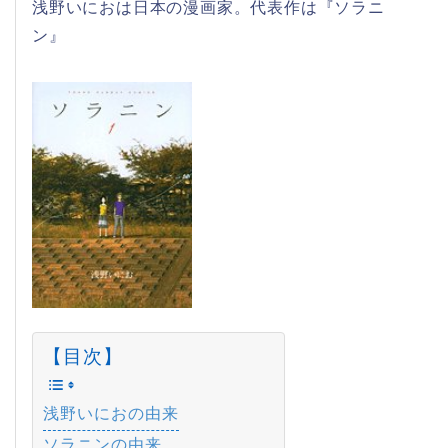
浅野いにおは日本の漫画家。代表作は『ソラニ
ン』
【目次】
浅野いにおの由来
ソラニンの由来