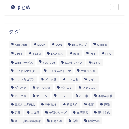
まとめ
31
タグ
Acid Jazz
BECK
DQN
Dr.スランプ
Google
J-Pop
J-Soul
LAメタル
m-flo
Pop
RPG
WEBサービス
YouTube
はだしのゲン
はてな
アイドルマスター
アメリカのドラマ
ウルフルズ
エウレカセブン
ゲーム機
コンピ名
サイト
ダイハツ
ティッシュ
パソコン
ファミコン
ホークス
マートン
メーカー
不二家
不動産会社
世界ふしぎ発見
中村紀洋
初音ミク
名言
声優
家具
山口県
物語シリーズ
赤星憲広
野村克也
金田一少年の事件簿
長野久義
音響
龍虎の拳