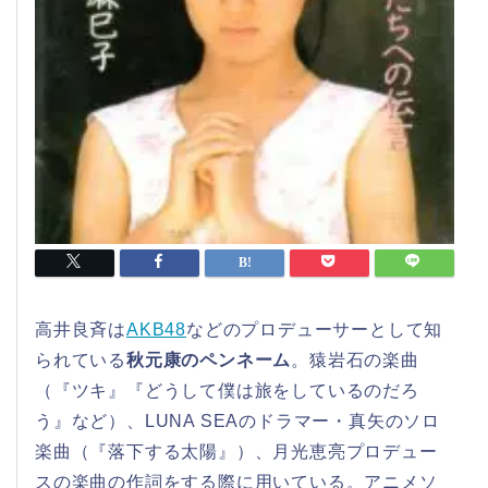
高井良斉は
AKB48
などのプロデューサーとして知
られている
秋元康のペンネーム
。猿岩石の楽曲
（『ツキ』『どうして僕は旅をしているのだろ
う』など）、LUNA SEAのドラマー・真矢のソロ
楽曲（『落下する太陽』）、月光恵亮プロデュー
スの楽曲の作詞をする際に用いている。アニメソ