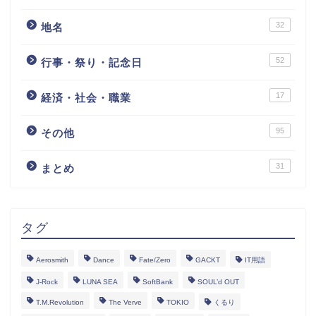
32
地名
52
行事・祭り・記念日
17
経済・社会・職業
95
その他
31
まとめ
タグ
Aerosmith
Dance
Fate/Zero
GACKT
IT用語
J-Rock
LUNA SEA
SoftBank
SOUL’d OUT
T.M.Revolution
The Verve
TOKIO
くるり