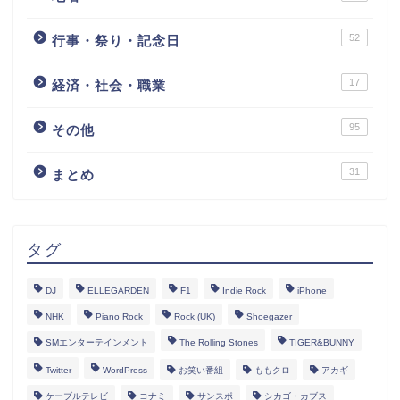
52
行事・祭り・記念日
17
経済・社会・職業
95
その他
31
まとめ
タグ
DJ
ELLEGARDEN
F1
Indie Rock
iPhone
NHK
Piano Rock
Rock (UK)
Shoegazer
SMエンターテインメント
The Rolling Stones
TIGER&BUNNY
Twitter
WordPress
お笑い番組
ももクロ
アカギ
ケーブルテレビ
コナミ
サンスポ
シカゴ・カブス