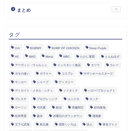
31
まとめ
タグ
2ch
BOØWY
BUMP OF CHICKEN
Deep Purple
H2
MAD
Metal
WBC
たけし軍団
とんねるず
アーヴィン・ウェルシュ
インスタント食品
カツラ
カレー
ガキの使い
ガラケー
コスプレ
サザンオールスターズ
サッカー
シャープ
ディズニー
デトロイト・メタル・シティ
ノイタミナ
ハロー!プロジェクト
プレステ
プログレッシブ
ユニクロ
ロッテ
ローソン
与沢翼
政治
斉藤和巳
杉内俊哉
松井秀喜
森永
水曜日のダウンタウン
漫画家
王下七武海
秋元康
花咲くいろは
詩人
車名マトメ