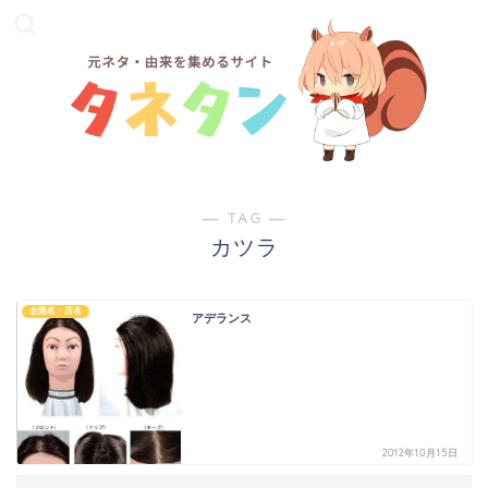
― TAG ―
カツラ
企業名・店名
アデランス
2012年10月15日