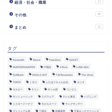
17
経済・社会・職業
95
その他
31
まとめ
タグ
Aerosmith
Dance
Fate/Zero
GACKT
HUNTERXHUNTER
IT用語
J-Rock
LUNA SEA
SoftBank
SOUL’d OUT
T.M.Revolution
The Verve
TOKIO
くるり
ふたば☆ちゃんねる
カシオ
カルビー
キリン
ギャル語
コンビニ
サンミュージック
スクウェア
テレビ東京
ハプニング
ミスタードーナツ
モビルスーツ
ヤングサンデー
ヴィジュアル系
三国志
前園真聖
千葉ロッテマリーンズ