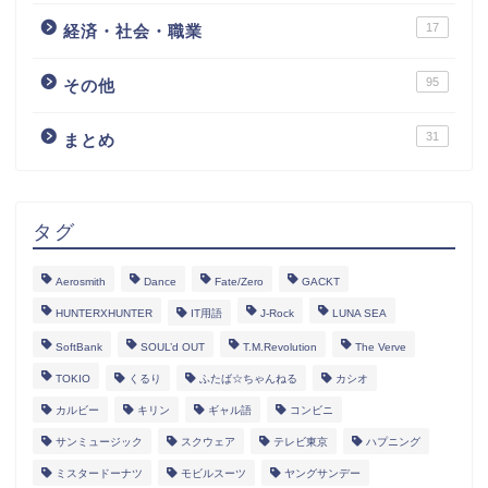
17
経済・社会・職業
95
その他
31
まとめ
タグ
Aerosmith
Dance
Fate/Zero
GACKT
HUNTERXHUNTER
IT用語
J-Rock
LUNA SEA
SoftBank
SOUL’d OUT
T.M.Revolution
The Verve
TOKIO
くるり
ふたば☆ちゃんねる
カシオ
カルビー
キリン
ギャル語
コンビニ
サンミュージック
スクウェア
テレビ東京
ハプニング
ミスタードーナツ
モビルスーツ
ヤングサンデー