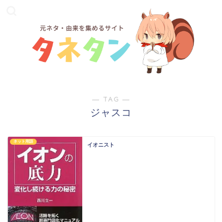
― TAG ―
ジャスコ
ネット用語
イオニスト