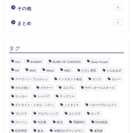
95
その他
31
まとめ
タグ
2ch
BOØWY
BUMP OF CHICKEN
Deep Purple
H2
MAD
Metal
WBC
たけし軍団
とんねるず
アーヴィン・ウェルシュ
インスタント食品
カツラ
カレー
ガキの使い
ガラケー
コスプレ
サザンオールスターズ
サッカー
シャープ
ディズニー
デトロイト・メタル・シティ
ノイタミナ
ハロー!プロジェクト
プレステ
プログレッシブ
ユニクロ
ロッテ
ローソン
与沢翼
政治
斉藤和巳
杉内俊哉
松井秀喜
森永
水曜日のダウンタウン
漫画家