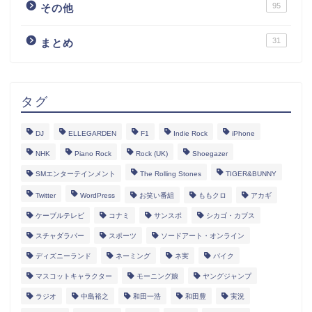
95
その他
31
まとめ
タグ
DJ
ELLEGARDEN
F1
Indie Rock
iPhone
NHK
Piano Rock
Rock (UK)
Shoegazer
SMエンターテインメント
The Rolling Stones
TIGER&BUNNY
Twitter
WordPress
お笑い番組
ももクロ
アカギ
ケーブルテレビ
コナミ
サンスポ
シカゴ・カブス
スチャダラパー
スポーツ
ソードアート・オンライン
ディズニーランド
ネーミング
ネ実
バイク
マスコットキャラクター
モーニング娘
ヤングジャンプ
ラジオ
中島裕之
和田一浩
和田豊
実況