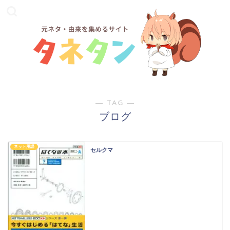
― TAG ―
ブログ
ネット用語
セルクマ