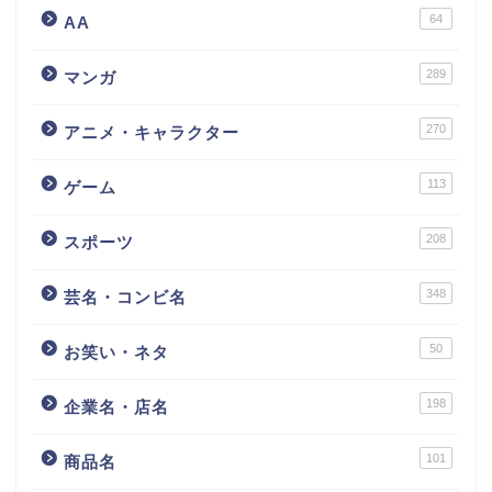
64
AA
289
マンガ
270
アニメ・キャラクター
113
ゲーム
208
スポーツ
348
芸名・コンビ名
50
お笑い・ネタ
198
企業名・店名
101
商品名